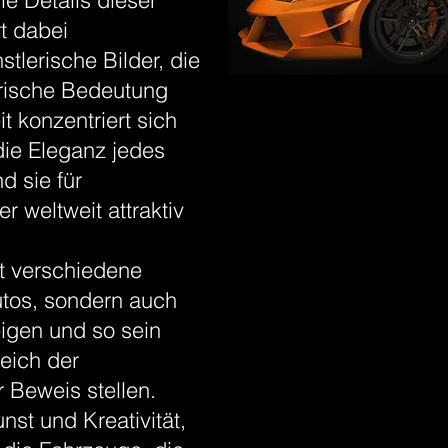
ie Details dieser
t dabei
tlerische Bilder, die
orische Bedeutung
t konzentriert sich
ie Eleganz jedes
d sie für
 weltweit attraktiv
st verschiedene
Autos, sondern auch
igen und so sein
reich der
r Beweis stellen.
nst und Kreativität,