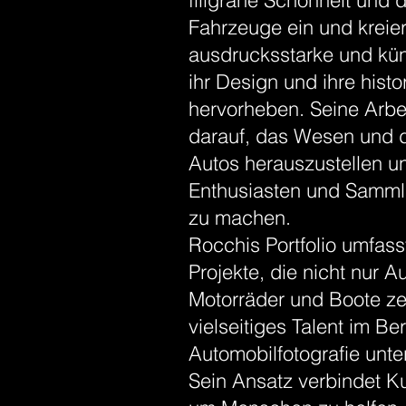
filigrane Schönheit und d
Fahrzeuge ein und kreier
ausdrucksstarke und küns
ihr Design und ihre hist
hervorheben. Seine Arbei
darauf, das Wesen und d
Autos herauszustellen un
Enthusiasten und Sammler
zu machen.
Rocchis Portfolio umfas
Projekte, die nicht nur 
Motorräder und Boote ze
vielseitiges Talent im Be
Automobilfotografie unte
Sein Ansatz verbindet Ku