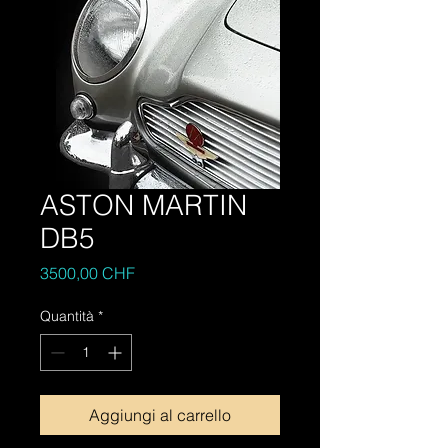
ASTON MARTIN
DB5
Prezzo
3500,00 CHF
Quantità
*
Aggiungi al carrello